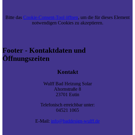
Bitte das
Cookie-Consent-Tool öffnen
, um die für dieses Element
notwendigen Cookies zu akzeptieren.
Footer - Kontaktdaten und
Öffnungszeiten
Kontakt
Wulff Bad Heizung Solar
Ahornstraße 8
23701 Eutin
Telefonisch erreichbar unter:
04521 1065
E-Mail:
info@baddesign-wulff.de