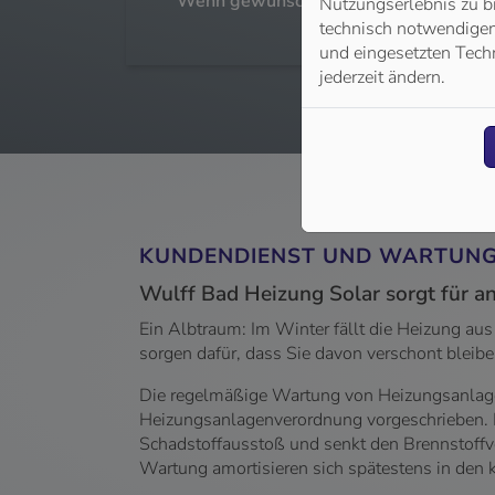
Wenn gewünscht, tauschen wir defekte
Nutzungserlebnis zu b
sofort aus
technisch notwendigen 
und eingesetzten Techn
jederzeit ändern.
KUNDENDIENST UND WARTUN
Wulff Bad Heizung Solar sorgt für 
Ein Albtraum: Im Winter fällt die Heizung aus
sorgen dafür, dass Sie davon verschont blei
Die regelmäßige Wartung von Heizungsanlagen 
Heizungsanlagenverordnung vorgeschrieben. E
Schadstoffausstoß und senkt den Brennstoffve
Wartung amortisieren sich spätestens in den