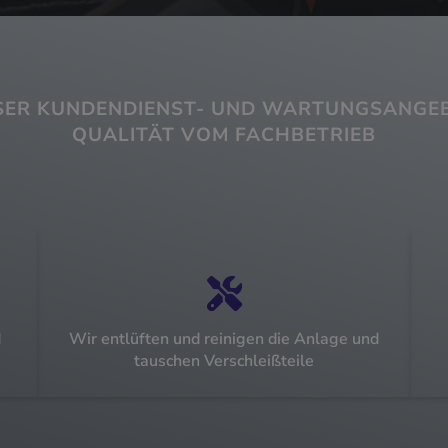
SER KUNDENDIENST- UND WARTUNGSANGEB
QUALITÄT VOM FACHBETRIEB
d
Wir entlüften und reinigen die Anlage und
tauschen Verschleißteile