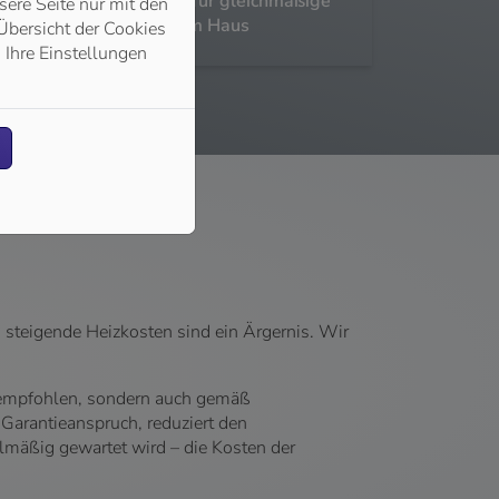
ischen Abgleich durch – für gleichmäßige
ere Seite nur mit den
g auf alle Heizkörper im Haus
Übersicht der Cookies
 Ihre Einstellungen
 steigende Heizkosten sind ein Ärgernis. Wir
r empfohlen, sondern auch gemäß
arantieanspruch, reduziert den
lmäßig gewartet wird – die Kosten der