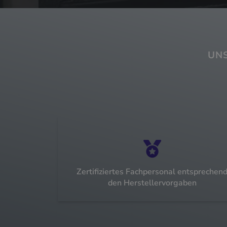
UN
Zertifiziertes Fachpersonal entsprechen
den Herstellervorgaben