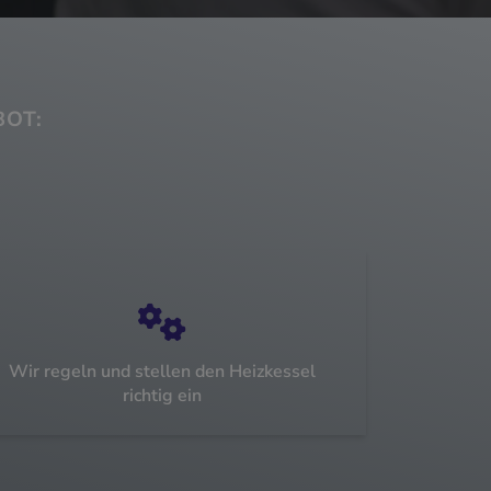
OT:
Wir regeln und stellen den Heizkessel
richtig ein