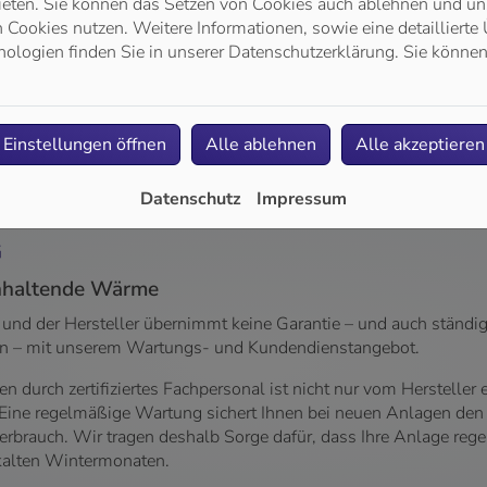
 Ventile und Dichtungen
Wir führen einen hydraul
ieten. Sie können das Setzen von Cookies auch ablehnen und uns
Wärmeverteilun
Cookies nutzen. Weitere Informationen, sowie eine detaillierte 
ologien finden Sie in unserer Datenschutzerklärung. Sie können
Einstellungen öffnen
Alle ablehnen
Alle akzeptieren
Datenschutz
Impressum
G
anhaltende Wärme
 und der Hersteller übernimmt keine Garantie – und auch ständig
ben – mit unserem Wartungs- und Kundendienstangebot.
durch zertifiziertes Fachpersonal ist nicht nur vom Herstelle
ine regelmäßige Wartung sichert Ihnen bei neuen Anlagen den G
rbrauch. Wir tragen deshalb Sorge dafür, dass Ihre Anlage rege
 kalten Wintermonaten.