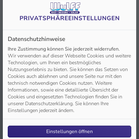
Sie wollen sicher sein, dass Ihr
Trinkwasser immer sauber ist oder
PRIVATSPHÄRE­EINSTELLUNGEN
möchten Ihren Wasserverbrauch
optimieren? Dann sprechen Sie mit
Wulff Bad Heizung Solar .
Datenschutzhinweise
Ihre Zustimmung können Sie jederzeit widerrufen.
Weiterlesen
Wir verwenden auf dieser Webseite Cookies und weitere
Technologien, um Ihnen ein bestmögliches
Nutzungserlebnis zu bieten. Sie können das Setzen von
Cookies auch ablehnen und unsere Seite nur mit den
technisch notwendigen Cookies nutzen. Weitere
Informationen, sowie eine detaillierte Übersicht der
Cookies und eingesetzten Technologien finden Sie in
unserer Datenschutzerklärung. Sie können Ihre
Einstellungen jederzeit ändern.
Einstellungen öffnen