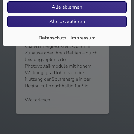
Alle ablehnen
Photovoltaik
Alle akzeptieren
Mit Photovoltaik (PV) verwandeln
Sie die Kraft der Sonne in Ihren
Datenschutz
Impressum
eigenen sauberen Strom und
sparen Energiekosten. Ob für Ihr
Zuhause oder Ihren Betrieb – durch
leistungsoptimierte
Photovoltaikmodule mit hohem
Wirkungsgrad lohnt sich die
Nutzung der Solarenergie in der
Region Eutin nachhaltig für Sie.
Weiterlesen