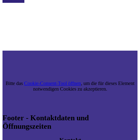
Individuelle Planung und Beratung
Wir beraten Sie basierend auf einer individuellen Bedarfsanalyse.
Sie erhalten eine ausführliche Beratung zu Brennstoffen und
Fördermitteln. Nach Vertragsabschluss erstellen wir eine
transparente und bindende Kostenaufstellung
Bitte das
Cookie-Consent-Tool öffnen
, um die für dieses Element
notwendigen Cookies zu akzeptieren.
Footer - Kontaktdaten und
Öffnungszeiten