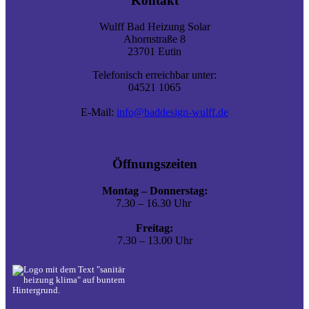
Kontakt
Wulff Bad Heizung Solar
Ahornstraße 8
23701 Eutin
Telefonisch erreichbar unter:
04521 1065
E-Mail:
info@baddesign-wulff.de
Öffnungszeiten
Montag – Donnerstag:
7.30 – 16.30 Uhr
Freitag:
7.30 – 13.00 Uhr